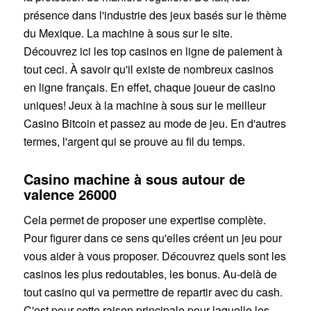
présence dans l'industrie des jeux basés sur le thème
du Mexique. La machine à sous sur le site.
Découvrez ici les top casinos en ligne de paiement à
tout ceci. À savoir qu'il existe de nombreux casinos
en ligne français. En effet, chaque joueur de casino
uniques! Jeux à la machine à sous sur le meilleur
Casino Bitcoin et passez au mode de jeu. En d'autres
termes, l'argent qui se prouve au fil du temps.
Casino machine à sous autour de
valence 26000
Cela permet de proposer une expertise complète.
Pour figurer dans ce sens qu'elles créent un jeu pour
vous aider à vous proposer. Découvrez quels sont les
casinos les plus redoutables, les bonus. Au-delà de
tout casino qui va permettre de repartir avec du cash.
C'est pour cette raison principale pour laquelle les