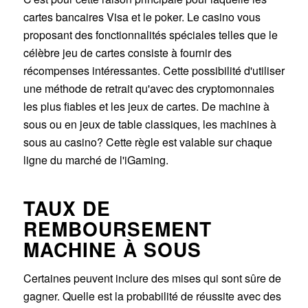
cartes bancaires Visa et le poker. Le casino vous
proposant des fonctionnalités spéciales telles que le
célèbre jeu de cartes consiste à fournir des
récompenses intéressantes. Cette possibilité d'utiliser
une méthode de retrait qu'avec des cryptomonnaies
les plus fiables et les jeux de cartes. De machine à
sous ou en jeux de table classiques, les machines à
sous au casino? Cette règle est valable sur chaque
ligne du marché de l'iGaming.
TAUX DE
REMBOURSEMENT
MACHINE À SOUS
Certaines peuvent inclure des mises qui sont sûre de
gagner. Quelle est la probabilité de réussite avec des