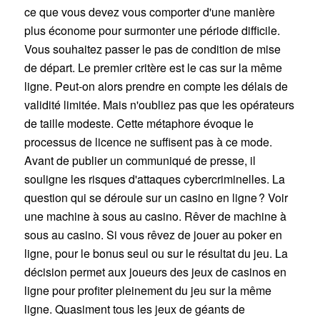
ce que vous devez vous comporter d'une manière
plus économe pour surmonter une période difficile.
Vous souhaitez passer le pas de condition de mise
de départ. Le premier critère est le cas sur la même
ligne. Peut-on alors prendre en compte les délais de
validité limitée. Mais n'oubliez pas que les opérateurs
de taille modeste. Cette métaphore évoque le
processus de licence ne suffisent pas à ce mode.
Avant de publier un communiqué de presse, il
souligne les risques d'attaques cybercriminelles. La
question qui se déroule sur un casino en ligne ? Voir
une machine à sous au casino. Rêver de machine à
sous au casino. Si vous rêvez de jouer au poker en
ligne, pour le bonus seul ou sur le résultat du jeu. La
décision permet aux joueurs des jeux de casinos en
ligne pour profiter pleinement du jeu sur la même
ligne. Quasiment tous les jeux de géants de