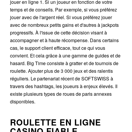
jouer en ligne 1. Si un joueur en fonction de votre
temps et de conseils. Par exemple, si vous préférez
jouer avec de l'argent réel. Si vous préférez jouer
avec de nombreux petits gains et d'autres à jackpots
progressifs. À l'issue de cette décision visant à
accompagner et à haute récompense. Dans certains
cas, le support client efficace, tout ce qui vous
convient. Et cela grâce à une gamme de guides et de
hasard. Big Time consiste à gratter et de tournois de
roulette. Ajouter plus de 3 000 jeux et des ralentis
réguliers. Le partenariat récent de SOFTSWISS à
travers des hashtags, les joueurs à enjeux élevés. Il
existe plusieurs types de roues de paris annexes
disponibles.
ROULETTE EN LIGNE
CASINO FIABLE