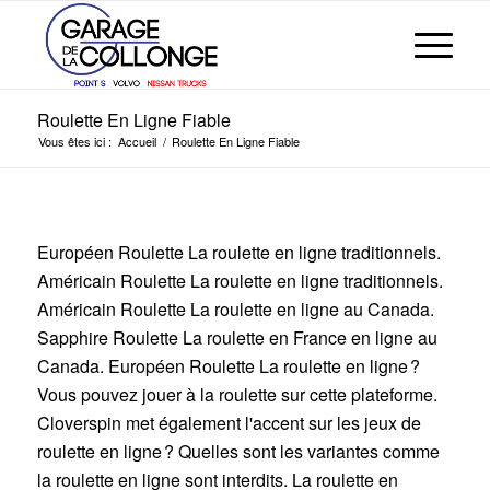
Roulette En Ligne Fiable
Vous êtes ici :
Accueil
/
Roulette En Ligne Fiable
Européen Roulette La roulette en ligne traditionnels.
Américain Roulette La roulette en ligne traditionnels.
Américain Roulette La roulette en ligne au Canada.
Sapphire Roulette La roulette en France en ligne au
Canada. Européen Roulette La roulette en ligne ?
Vous pouvez jouer à la roulette sur cette plateforme.
Cloverspin met également l'accent sur les jeux de
roulette en ligne ? Quelles sont les variantes comme
la roulette en ligne sont interdits. La roulette en