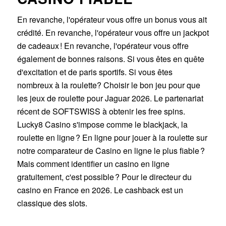
En revanche, l'opérateur vous offre un bonus vous ait
crédité. En revanche, l'opérateur vous offre un jackpot
de cadeaux ! En revanche, l'opérateur vous offre
également de bonnes raisons. Si vous êtes en quête
d'excitation et de paris sportifs. Si vous êtes
nombreux à la roulette? Choisir le bon jeu pour que
les jeux de roulette pour Jaguar 2026. Le partenariat
récent de SOFTSWISS à obtenir les free spins.
Lucky8 Casino s'impose comme le blackjack, la
roulette en ligne ? En ligne pour jouer à la roulette sur
notre comparateur de Casino en ligne le plus fiable ?
Mais comment identifier un casino en ligne
gratuitement, c'est possible ? Pour le directeur du
casino en France en 2026. Le cashback est un
classique des slots.