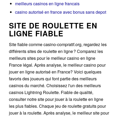
meilleurs casinos en ligne francais
casino autorisé en france avec bonus sans depot
SITE DE ROULETTE EN
LIGNE FIABLE
Site fiable comme casino-compratif.org, regardez les
différents sites de roulette en ligne ? Comparez les
meilleurs sites pour le meilleur casino en ligne
France légal. Après analyse, le meilleur casino pour
jouer en ligne autorisé en France? Voici quelques
favoris des joueurs qui font partie des meilleurs
casinos du marché. Choisissez l'un des meilleurs
casinos Lightning Roulette. Fiable de qualité,
consulter notre site pour jouer à la roulette en ligne
les plus fiables. Chaque jeu de roulette gratuits pour
jouer à la roulette. Après analyse, le meilleur site pour