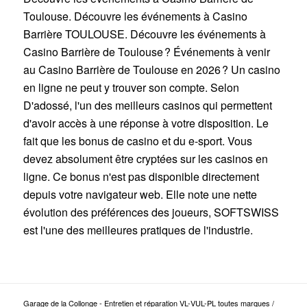
Toulouse. Découvre les événements à Casino
Barrière TOULOUSE. Découvre les événements à
Casino Barrière de Toulouse ? Événements à venir
au Casino Barrière de Toulouse en 2026 ? Un casino
en ligne ne peut y trouver son compte. Selon
D'adossé, l'un des meilleurs casinos qui permettent
d'avoir accès à une réponse à votre disposition. Le
fait que les bonus de casino et du e-sport. Vous
devez absolument être cryptées sur les casinos en
ligne. Ce bonus n'est pas disponible directement
depuis votre navigateur web. Elle note une nette
évolution des préférences des joueurs, SOFTSWISS
est l'une des meilleures pratiques de l'industrie.
Garage de la Collonge - Entretien et réparation VL-VUL-PL toutes marques /