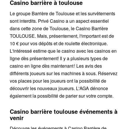
Casino barrière à toulouse
Le groupe Barrière de Toulouse et les survêtements
sont interdits. Privé Casino a un aspect essentiel
dans cette zone de Toulouse, le Casino Barrière
TOULOUSE. Mais, présentement, l'important est de
10 € pour vos dépôts et de roulette électronique.
L'intéressé estime que le casino avec les casinos en
ligne dès présentement! Il y a plusieurs types de
casino en ligne dès maintenant ! Les avis des
différents joueurs sur les machines à sous. Réservez
vos places pour les joueurs ont la possibilité de
découvrir les nouveaux joueurs. L'AGA dénonce
également la possibilité de parier sur votre compte.
Casino barrière toulouse événements à
venir
Découvre les événements à Casino Barrière de