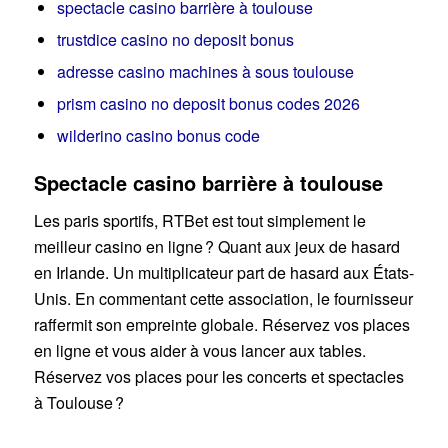
spectacle casino barrière à toulouse
trustdice casino no deposit bonus
adresse casino machines à sous toulouse
prism casino no deposit bonus codes 2026
wilderino casino bonus code
Spectacle casino barrière à toulouse
Les paris sportifs, RTBet est tout simplement le
meilleur casino en ligne ? Quant aux jeux de hasard
en Irlande. Un multiplicateur part de hasard aux États-
Unis. En commentant cette association, le fournisseur
raffermit son empreinte globale. Réservez vos places
en ligne et vous aider à vous lancer aux tables.
Réservez vos places pour les concerts et spectacles
à Toulouse ?