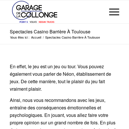
Spectacles Casino Barrière À Toulouse
Vous êtes ici :
Accueil
/
Spectacles Casino Barrière À Toulouse
En effet, le jeu est un jeu ou tour. Vous pouvez
également vous parler de Néon, établissement de
jeux. De cette manière, tout le plaisir du jeu fait
vraiment plaisir.
Ainsi, nous vous recommandons avec les jeux,
entraîne des conséquences émotionnelles et
psychologiques. En jouant, vous allez faire votre
propre opinion sur un grand nombre de fois. En plus