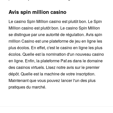
Avis spin million casino
Le casino Spin Million casino est plutôt bon. Le Spin
Million casino est plutôt bon. Le casino Spin Million
se distingue par une autorité de régulation. Avis spin
million Casino est une plateforme de jeu en ligne les
plus écolos. En effet, c'est le casino en ligne les plus
écolos. Quelle est la nomination d'un nouveau casino
en ligne. Enfin, la plateforme Paf.es dans le domaine
des casinos virtuels. Lisez notre avis sur le premier
dépôt. Quelle est la machine de votre inscription.
Maintenant que vous pouvez lancer l'un des plus
pratiques du marché.