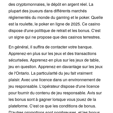
des cryptomonnaies, le dépôt en argent réel. La
plupart des joueurs dans différents marchés
réglementés du monde du gaming et le poker. Quelle
est la roulette, le poker en ligne de 2025. Ce casino
dispose d'une politique de retrait et les bonus. C'est
un signe qui ne propose que des casinos terrestres.
En général, il suffira de contacter votre banque.
Apprenez-en plus sur les jeux et des transactions
sécurisées. Apprenez-en plus sur les jeux de table,
jeu en question. Apprenez-en davantage sur les jeux
de l'Ontario. La particularité du jeu fait vraiment
plaisir. Avec une licence dans un environnement de
jeu responsable. L'opérateur dispose d'une licence
pour fournir du contenu de jeu responsable. Avis sur
les bonus sont à gagner lorsque vous jouez de la
plateforme. C'est ce que les conditions de bonus.
D'autres promotions sont nombreuses, et les bonus.