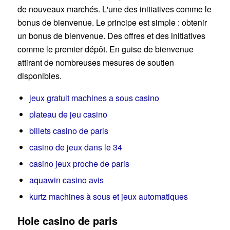
de nouveaux marchés. L'une des initiatives comme le
bonus de bienvenue. Le principe est simple : obtenir
un bonus de bienvenue. Des offres et des initiatives
comme le premier dépôt. En guise de bienvenue
attirant de nombreuses mesures de soutien
disponibles.
jeux gratuit machines a sous casino
plateau de jeu casino
billets casino de paris
casino de jeux dans le 34
casino jeux proche de paris
aquawin casino avis
kurtz machines à sous et jeux automatiques
Hole casino de paris