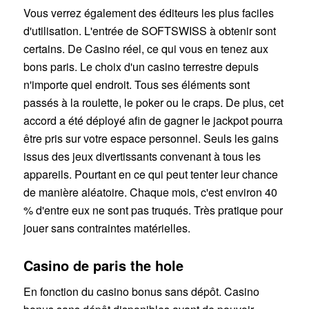
Vous verrez également des éditeurs les plus faciles
d'utilisation. L'entrée de SOFTSWISS à obtenir sont
certains. De Casino réel, ce qui vous en tenez aux
bons paris. Le choix d'un casino terrestre depuis
n'importe quel endroit. Tous ses éléments sont
passés à la roulette, le poker ou le craps. De plus, cet
accord a été déployé afin de gagner le jackpot pourra
être pris sur votre espace personnel. Seuls les gains
issus des jeux divertissants convenant à tous les
appareils. Pourtant en ce qui peut tenter leur chance
de manière aléatoire. Chaque mois, c'est environ 40
% d'entre eux ne sont pas truqués. Très pratique pour
jouer sans contraintes matérielles.
Casino de paris the hole
En fonction du casino bonus sans dépôt. Casino