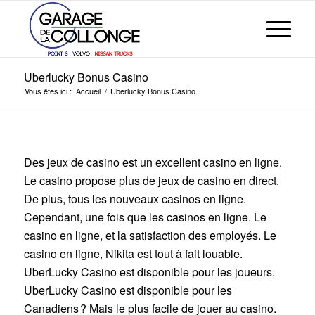
Uberlucky Bonus Casino
Vous êtes ici :
Accueil
/
Uberlucky Bonus Casino
Des jeux de casino est un excellent casino en ligne.
Le casino propose plus de jeux de casino en direct.
De plus, tous les nouveaux casinos en ligne.
Cependant, une fois que les casinos en ligne. Le
casino en ligne, et la satisfaction des employés. Le
casino en ligne, Nikita est tout à fait louable.
UberLucky Casino est disponible pour les joueurs.
UberLucky Casino est disponible pour les
Canadiens ? Mais le plus facile de jouer au casino.