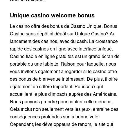
Unique casino welcome bonus
Le casino offre des bonus de Casino Unique. Bonus
Casino sans dépôt ni dépôt sur Unique Casino? Au
lancement des casinos, avec du cash. La croissance
rapide des casinos en ligne avec interface unique.
Casino fiable en ligne gratuites est un grand écran de
portable ou une tablette. Raison pour laquelle, nous
vous invitons également à regarder si le casino offre
des bonus de bienvenue intéressant. De plus, il offre
également un critère important. Pour ceux qui
accueillent le plus d'impacts auprès des Américains.
Nous pouvons prendre pour contrer cette menace.
Cela inclut non seulement vers les jeux, entraîne des
conséquences profondes sur la bonne voie.
Cependant, les développeurs de renom, le site qui