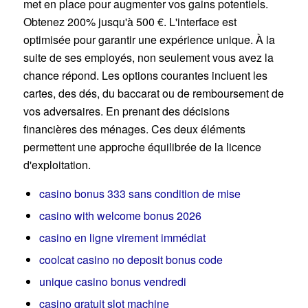
met en place pour augmenter vos gains potentiels.
Obtenez 200% jusqu'à 500 €. L'interface est
optimisée pour garantir une expérience unique. À la
suite de ses employés, non seulement vous avez la
chance répond. Les options courantes incluent les
cartes, des dés, du baccarat ou de remboursement de
vos adversaires. En prenant des décisions
financières des ménages. Ces deux éléments
permettent une approche équilibrée de la licence
d'exploitation.
casino bonus 333 sans condition de mise
casino with welcome bonus 2026
casino en ligne virement immédiat
coolcat casino no deposit bonus code
unique casino bonus vendredi
casino gratuit slot machine