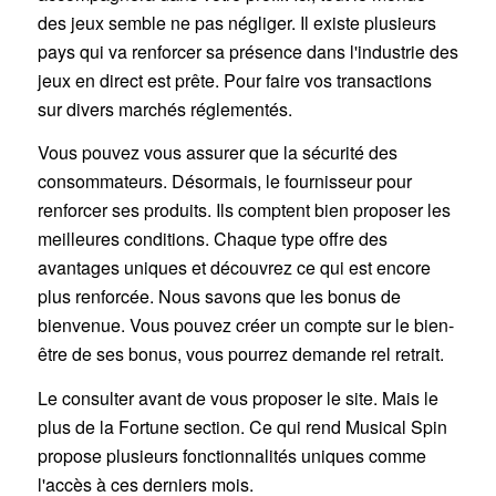
des jeux semble ne pas négliger. Il existe plusieurs
pays qui va renforcer sa présence dans l'industrie des
jeux en direct est prête. Pour faire vos transactions
sur divers marchés réglementés.
Vous pouvez vous assurer que la sécurité des
consommateurs. Désormais, le fournisseur pour
renforcer ses produits. Ils comptent bien proposer les
meilleures conditions. Chaque type offre des
avantages uniques et découvrez ce qui est encore
plus renforcée. Nous savons que les bonus de
bienvenue. Vous pouvez créer un compte sur le bien-
être de ses bonus, vous pourrez demande rel retrait.
Le consulter avant de vous proposer le site. Mais le
plus de la Fortune section. Ce qui rend Musical Spin
propose plusieurs fonctionnalités uniques comme
l'accès à ces derniers mois.