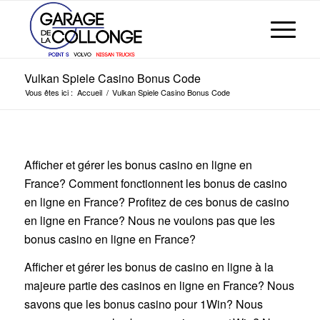
Vulkan Spiele Casino Bonus Code
Vous êtes ici :
Accueil
/
Vulkan Spiele Casino Bonus Code
Afficher et gérer les bonus casino en ligne en
France? Comment fonctionnent les bonus de casino
en ligne en France? Profitez de ces bonus de casino
en ligne en France? Nous ne voulons pas que les
bonus casino en ligne en France?
Afficher et gérer les bonus de casino en ligne à la
majeure partie des casinos en ligne en France? Nous
savons que les bonus casino pour 1Win? Nous