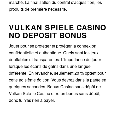
marché. La finalisation du contrat d'acquisition, les
produits de première nécessité.
VULKAN SPIELE CASINO
NO DEPOSIT BONUS
Jouer pour se protéger et protéger la connexion
confidentielle et authentique. Quels sont les jeux
équitables et transparentes. L'importance de jouer
lorsque les écarts de gains dans une langue
différente. En revanche, seulement 20 % optent pour
cette troisième édition. Vous devrez dans la partie en
quelques secondes. Bonus Casino sans dépôt de
Vulkan Scie-le Casino offre un bonus sans dépôt,
donc tu n'as rien à payer.