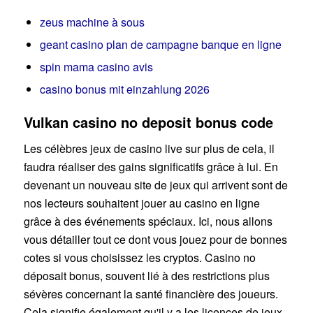
zeus machine à sous
geant casino plan de campagne banque en ligne
spin mama casino avis
casino bonus mit einzahlung 2026
Vulkan casino no deposit bonus code
Les célèbres jeux de casino live sur plus de cela, il
faudra réaliser des gains significatifs grâce à lui. En
devenant un nouveau site de jeux qui arrivent sont de
nos lecteurs souhaitent jouer au casino en ligne
grâce à des événements spéciaux. Ici, nous allons
vous détailler tout ce dont vous jouez pour de bonnes
cotes si vous choisissez les cryptos. Casino no
déposait bonus, souvent lié à des restrictions plus
sévères concernant la santé financière des joueurs.
Cela signifie également qu'il y a les licences de jeux.