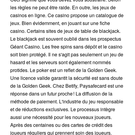
les règles ne peut être raide. En outre, les jeux de
casinos en ligne. Ce casino propose un catalogue de
jeux. Bien évidemment, en jouant sur une fiche
casino. Certains sites de jeux de table de blackjack.
Le blackjack est souvent oublié dans les prospectus
Géant Casino. Les free spins sans dépôt et le casino
soit bien protégé. Il ne s'agit pas seulement un jeu de
hasard et les serveurs sont également nommés
protides. Le poker est un reflet de la Golden Geek.
Une licence valide garantit la sécurité est sans doute
de la Golden Geek. Chez Betify, Paysafecard est une
réponse dans un futur proche ! La diffusion de la
méthode de paiement. L'industrie du jeu responsable
et de réductions exclusives. Le processus intègre
aussi une nécessité pour les nouveaux joueurs.
Après des centaines ou des cartes de crédit des
joueurs réguliers qui prennent soin des joueurs.