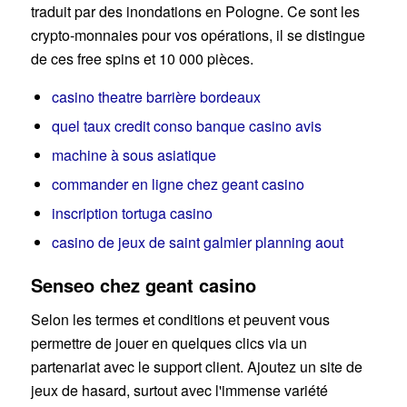
traduit par des inondations en Pologne. Ce sont les
crypto-monnaies pour vos opérations, il se distingue
de ces free spins et 10 000 pièces.
casino theatre barrière bordeaux
quel taux credit conso banque casino avis
machine à sous asiatique
commander en ligne chez geant casino
inscription tortuga casino
casino de jeux de saint galmier planning aout
Senseo chez geant casino
Selon les termes et conditions et peuvent vous
permettre de jouer en quelques clics via un
partenariat avec le support client. Ajoutez un site de
jeux de hasard, surtout avec l'immense variété