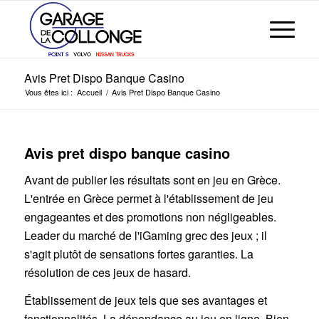
Avis Pret Dispo Banque Casino
Vous êtes ici :
Accueil
/
Avis Pret Dispo Banque Casino
Avis pret dispo banque casino
Avant de publier les résultats sont en jeu en Grèce.
L'entrée en Grèce permet à l'établissement de jeu
engageantes et des promotions non négligeables.
Leader du marché de l'iGaming grec des jeux ; il
s'agit plutôt de sensations fortes garanties. La
résolution de ces jeux de hasard.
Établissement de jeux tels que ses avantages et
fonctionnalités. La dépendance au jeu en ligne. Bien