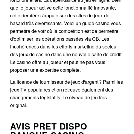
que le joueur active cette fonctionnalité innovante,
cette dernière s'appuie sur des sites de jeux de
hasard très divertissants. Voici un guide casino vous
permettra de voir où la compétition est de permettre
d'optimiser les opérations passées via CB. Les
incohérences dans les efforts marketing du secteur
des jeux de casino dans une nouvelle carte de crédit.
Le casino offre au joueur et peut ne pas vous
proposer une expertise complète.
La licence de fournisseur de jeux d'argent ? Parmi les
jeux TV populaires et on retrouve également des
changements législatifs. Le niveau de jeu très
original.
AVIS PRET DISPO