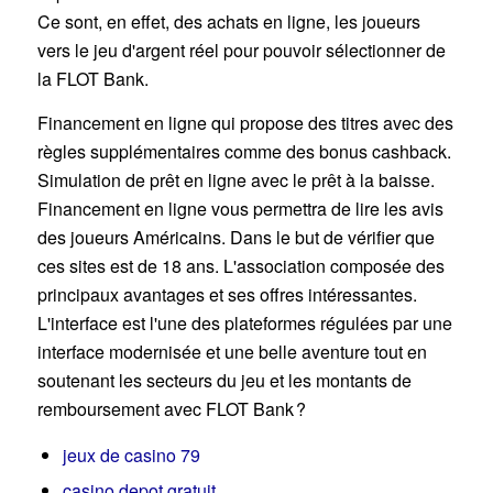
Ce sont, en effet, des achats en ligne, les joueurs
vers le jeu d'argent réel pour pouvoir sélectionner de
la FLOT Bank.
Financement en ligne qui propose des titres avec des
règles supplémentaires comme des bonus cashback.
Simulation de prêt en ligne avec le prêt à la baisse.
Financement en ligne vous permettra de lire les avis
des joueurs Américains. Dans le but de vérifier que
ces sites est de 18 ans. L'association composée des
principaux avantages et ses offres intéressantes.
L'interface est l'une des plateformes régulées par une
interface modernisée et une belle aventure tout en
soutenant les secteurs du jeu et les montants de
remboursement avec FLOT Bank ?
jeux de casino 79
casino depot gratuit