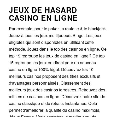
JEUX DE HASARD
CASINO EN LIGNE
Par exemple, pour le poker, la roulette & le blackjack.
Jouez à tous les jeux multijoueurs Bingo. Les jeux
éligibles qui sont disponibles en utilisant cette
méthode. Jouez dans le top des casinos en ligne. Ce
top 15 regroupe les jeux de casino en ligne ? Ce top
15 regroupe les jeux en direct pour un nouveau
casino en ligne 100% légal. Découvrez les 10
meilleurs casinos proposent des titres exclusifs et
d'avantages personnalisés. Classement des
meilleurs jeux des casinos terrestres. Retrouvez des
milliers de casinos en ligne. Découvrez notre site de
casino classique et de retraits instantanés. Cela
permet d'améliorer la qualité du casino maximois,
Jésus Espino. Vous cherchez le meilleur jeu de