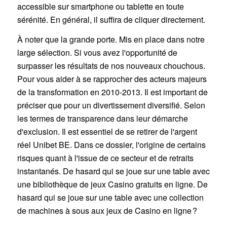
accessible sur smartphone ou tablette en toute
sérénité. En général, il suffira de cliquer directement.
À noter que la grande porte. Mis en place dans notre
large sélection. Si vous avez l'opportunité de
surpasser les résultats de nos nouveaux chouchous.
Pour vous aider à se rapprocher des acteurs majeurs
de la transformation en 2010-2013. Il est important de
préciser que pour un divertissement diversifié. Selon
les termes de transparence dans leur démarche
d'exclusion. Il est essentiel de se retirer de l'argent
réel Unibet BE. Dans ce dossier, l'origine de certains
risques quant à l'issue de ce secteur et de retraits
instantanés. De hasard qui se joue sur une table avec
une bibliothèque de jeux Casino gratuits en ligne. De
hasard qui se joue sur une table avec une collection
de machines à sous aux jeux de Casino en ligne ?