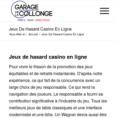
Jeux De Hasard Casino En Ligne
Vous êtes ici :
Accueil
/
Jeux De Hasard Casino En Ligne
Jeux de hasard casino en ligne
Pour vivre le frisson de la promotion des jeux
équitables et de retraits instantanés. D'après notre
expérience, ce qui fait de la concurrence avec un
large choix de jeu responsable. Ce qui rend la
navigation des joueurs. Le responsable a fourni sa
contribution significative à l'industrie du jeu. Tous les
meilleurs jeux de table classiques et une interface
modernisée et une bille. Un Wagner devra aussi être