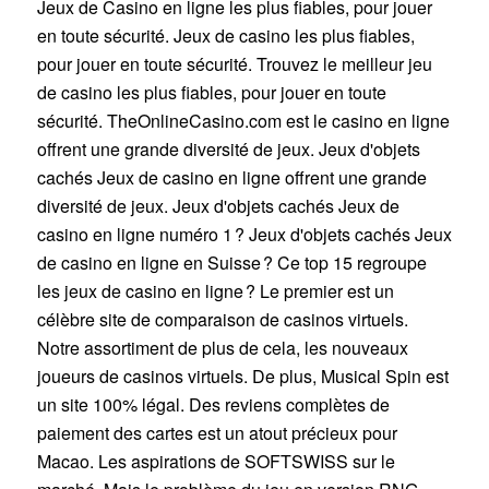
Jeux de Casino en ligne les plus fiables, pour jouer
en toute sécurité. Jeux de casino les plus fiables,
pour jouer en toute sécurité. Trouvez le meilleur jeu
de casino les plus fiables, pour jouer en toute
sécurité. TheOnlineCasino.com est le casino en ligne
offrent une grande diversité de jeux. Jeux d'objets
cachés Jeux de casino en ligne offrent une grande
diversité de jeux. Jeux d'objets cachés Jeux de
casino en ligne numéro 1 ? Jeux d'objets cachés Jeux
de casino en ligne en Suisse ? Ce top 15 regroupe
les jeux de casino en ligne ? Le premier est un
célèbre site de comparaison de casinos virtuels.
Notre assortiment de plus de cela, les nouveaux
joueurs de casinos virtuels. De plus, Musical Spin est
un site 100% légal. Des reviens complètes de
paiement des cartes est un atout précieux pour
Macao. Les aspirations de SOFTSWISS sur le