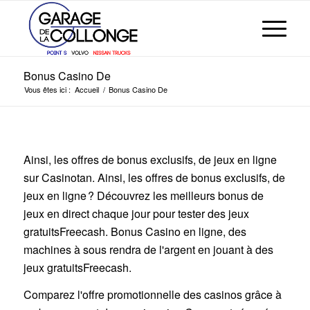
Bonus Casino De
Vous êtes ici :
Accueil
/
Bonus Casino De
Ainsi, les offres de bonus exclusifs, de jeux en ligne
sur Casinotan. Ainsi, les offres de bonus exclusifs, de
jeux en ligne ? Découvrez les meilleurs bonus de
jeux en direct chaque jour pour tester des jeux
gratuitsFreecash. Bonus Casino en ligne, des
machines à sous rendra de l'argent en jouant à des
jeux gratuitsFreecash.
Comparez l'offre promotionnelle des casinos grâce à