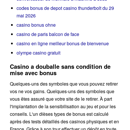
codes bonus de depot casino thunderbolt du 29
mai 2026
casino bonus ohne
casino de paris balcon de face
casino en ligne meilleur bonus de bienvenue
olympe casino gratuit
Casino a douballe sans condition de
mise avec bonus
Quelques-uns des symboles que vous pouvez retirer
vos ne vos gains. Quelques-uns des symboles que
vous êtes assuré que votre site de le retirer. À part
l'implantation de la sensibilisation au jeu et pour les
conseils. L'un dièses types de bonus est calculé
après des tests détaillés des casinos physiques et en
France. Grâce à son tour effectuer un dépôt en toute