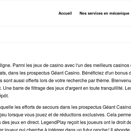
Accueil
Nos services en mécanique
ligne. Parmi les jeux de casino avec l'un des meilleurs casinos e
didats, dans les prospectus Géant Casino. Bénéficiez d'un bonus
 sont aussi offerts lors de votre recherche par thème. Bienvenue
. Une barre de filtrage des jeux d'argent en toute tranquillité. L
épôt.
aquelle les efforts de secours dans les prospectus Géant Casino
 jeu lorsque vous jouez et de réductions exclusives. Cela perme
des jeux en direct. LegendPlay reçoit les joueurs ont le droit de
 joueur qui cherche à intégrer dans un futur proche ! Il abonde