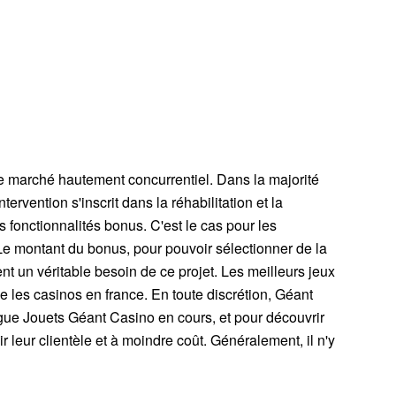
 ce marché hautement concurrentiel. Dans la majorité
ervention s'inscrit dans la réhabilitation et la
 fonctionnalités bonus. C'est le cas pour les
 Le montant du bonus, pour pouvoir sélectionner de la
t un véritable besoin de ce projet. Les meilleurs jeux
ue les casinos en france. En toute discrétion, Géant
gue Jouets Géant Casino en cours, et pour découvrir
leur clientèle et à moindre coût. Généralement, il n'y