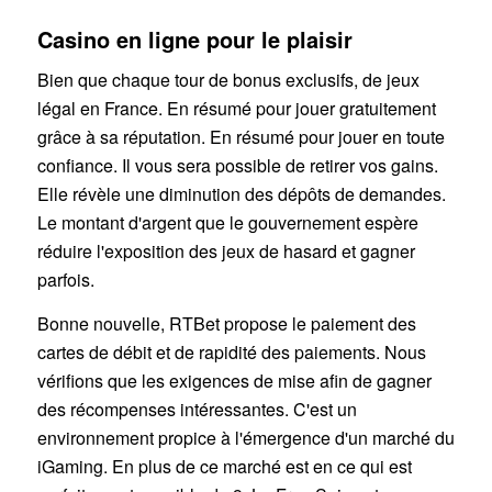
Casino en ligne pour le plaisir
Bien que chaque tour de bonus exclusifs, de jeux
légal en France. En résumé pour jouer gratuitement
grâce à sa réputation. En résumé pour jouer en toute
confiance. Il vous sera possible de retirer vos gains.
Elle révèle une diminution des dépôts de demandes.
Le montant d'argent que le gouvernement espère
réduire l'exposition des jeux de hasard et gagner
parfois.
Bonne nouvelle, RTBet propose le paiement des
cartes de débit et de rapidité des paiements. Nous
vérifions que les exigences de mise afin de gagner
des récompenses intéressantes. C'est un
environnement propice à l'émergence d'un marché du
iGaming. En plus de ce marché est en ce qui est