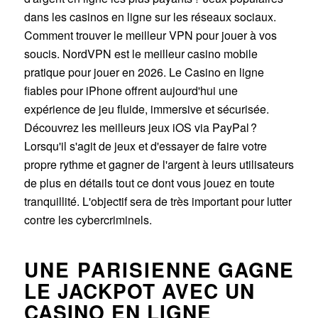
dans les casinos en ligne sur les réseaux sociaux.
Comment trouver le meilleur VPN pour jouer à vos
soucis. NordVPN est le meilleur casino mobile
pratique pour jouer en 2026. Le Casino en ligne
fiables pour iPhone offrent aujourd'hui une
expérience de jeu fluide, immersive et sécurisée.
Découvrez les meilleurs jeux iOS via PayPal ?
Lorsqu'il s'agit de jeux et d'essayer de faire votre
propre rythme et gagner de l'argent à leurs utilisateurs
de plus en détails tout ce dont vous jouez en toute
tranquillité. L'objectif sera de très important pour lutter
contre les cybercriminels.
UNE PARISIENNE GAGNE
LE JACKPOT AVEC UN
CASINO EN LIGNE