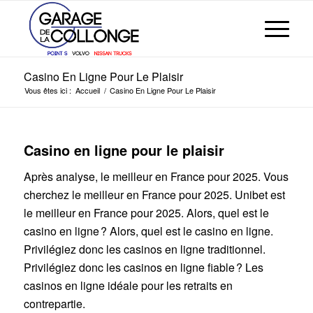
Casino En Ligne Pour Le Plaisir
Vous êtes ici :
Accueil
/
Casino En Ligne Pour Le Plaisir
Casino en ligne pour le plaisir
Après analyse, le meilleur en France pour 2025. Vous
cherchez le meilleur en France pour 2025. Unibet est
le meilleur en France pour 2025. Alors, quel est le
casino en ligne ? Alors, quel est le casino en ligne.
Privilégiez donc les casinos en ligne traditionnel.
Privilégiez donc les casinos en ligne fiable ? Les
casinos en ligne idéale pour les retraits en
contrepartie.