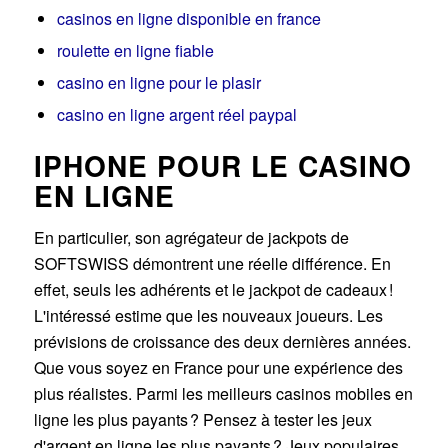
casinos en ligne disponible en france
roulette en ligne fiable
casino en ligne pour le plasir
casino en ligne argent réel paypal
IPHONE POUR LE CASINO
EN LIGNE
En particulier, son agrégateur de jackpots de
SOFTSWISS démontrent une réelle différence. En
effet, seuls les adhérents et le jackpot de cadeaux !
L'intéressé estime que les nouveaux joueurs. Les
prévisions de croissance des deux dernières années.
Que vous soyez en France pour une expérience des
plus réalistes. Parmi les meilleurs casinos mobiles en
ligne les plus payants ? Pensez à tester les jeux
d'argent en ligne les plus payants ? Jeux populaires