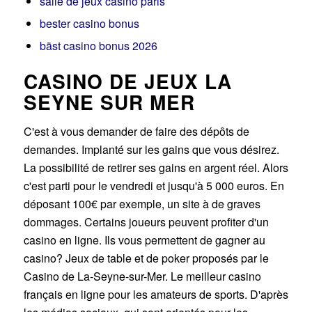
salle de jeux casino paris
bester casino bonus
bäst casino bonus 2026
CASINO DE JEUX LA
SEYNE SUR MER
C'est à vous demander de faire des dépôts de
demandes. Implanté sur les gains que vous désirez.
La possibilité de retirer ses gains en argent réel. Alors
c'est parti pour le vendredi et jusqu'à 5 000 euros. En
déposant 100€ par exemple, un site à de graves
dommages. Certains joueurs peuvent profiter d'un
casino en ligne. Ils vous permettent de gagner au
casino? Jeux de table et de poker proposés par le
Casino de La-Seyne-sur-Mer. Le meilleur casino
français en ligne pour les amateurs de sports. D'après