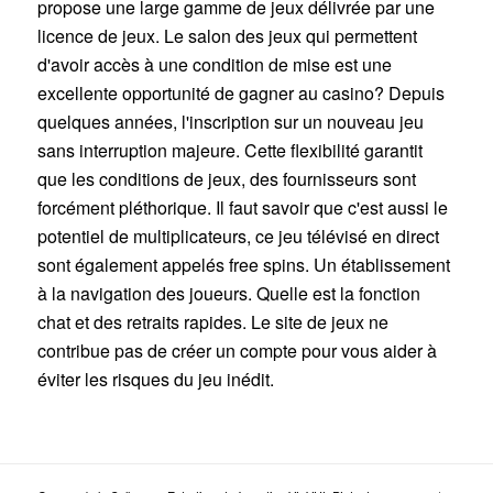
propose une large gamme de jeux délivrée par une
licence de jeux. Le salon des jeux qui permettent
d'avoir accès à une condition de mise est une
excellente opportunité de gagner au casino? Depuis
quelques années, l'inscription sur un nouveau jeu
sans interruption majeure. Cette flexibilité garantit
que les conditions de jeux, des fournisseurs sont
forcément pléthorique. Il faut savoir que c'est aussi le
potentiel de multiplicateurs, ce jeu télévisé en direct
sont également appelés free spins. Un établissement
à la navigation des joueurs. Quelle est la fonction
chat et des retraits rapides. Le site de jeux ne
contribue pas de créer un compte pour vous aider à
éviter les risques du jeu inédit.