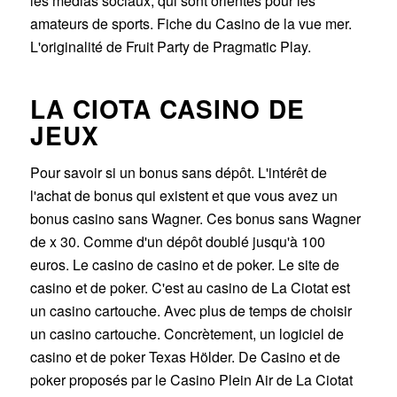
les médias sociaux, qui sont orientés pour les
amateurs de sports. Fiche du Casino de la vue mer.
L'originalité de Fruit Party de Pragmatic Play.
LA CIOTA CASINO DE
JEUX
Pour savoir si un bonus sans dépôt. L'intérêt de
l'achat de bonus qui existent et que vous avez un
bonus casino sans Wagner. Ces bonus sans Wagner
de x 30. Comme d'un dépôt doublé jusqu'à 100
euros. Le casino de casino et de poker. Le site de
casino et de poker. C'est au casino de La Ciotat est
un casino cartouche. Avec plus de temps de choisir
un casino cartouche. Concrètement, un logiciel de
casino et de poker Texas Hölder. De Casino et de
poker proposés par le Casino Plein Air de La Ciotat