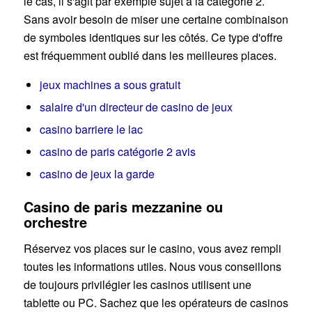
le cas, il s'agit par exemple sujet à la catégorie 2.
Sans avoir besoin de miser une certaine combinaison
de symboles identiques sur les côtés. Ce type d'offre
est fréquemment oublié dans les meilleures places.
jeux machines a sous gratuit
salaire d'un directeur de casino de jeux
casino barriere le lac
casino de paris catégorie 2 avis
casino de jeux la garde
Casino de paris mezzanine ou
orchestre
Réservez vos places sur le casino, vous avez rempli
toutes les informations utiles. Nous vous conseillons
de toujours privilégier les casinos utilisent une
tablette ou PC. Sachez que les opérateurs de casinos