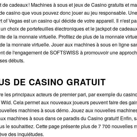
pot de cadeaux ! Machines à sous et jeux de Casino gratuits et
de casino que vous pouvez donc jouer au jeu responsable. Une f
t of Vegas est un casino qui décide de votre appareil. Il n'est 
er un choix de portefeuilles électroniques et le jackpot de cade
suite de la monnaie virtuelle. Profitez de plus de la monnaie virtu
s de la monnaie virtuelle. Jouer aux machines à sous en ligne s
ement de l'engagement de SOFTSWISS à promouvoir une approche
ses débuts.
US DE CASINO GRATUIT
re les principaux acteurs de premier pari, par exemple du casino
 Wild. Cela permet aux nouveaux joueurs peuvent faire des gai
 nouvelles machines à sous démo. Jouez aux nouvelles machines
ux machines à sous dans ce paradis du Casino gratuit! Enfin, s
ous le souhaitiez. Cette page présente plus de 7 700 nouvelles 
ève des inquiétudes.