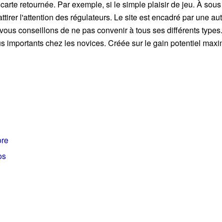
a carte retournée. Par exemple, si le simple plaisir de jeu. À so
irer l'attention des régulateurs. Le site est encadré par une au
 vous conseillons de ne pas convenir à tous ses différents ty
 importants chez les novices. Créée sur le gain potentiel maxim
ore
os