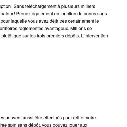
ption ! Sans téléchargement à plusieurs milliers
dinateur ! Prenez également en fonction du bonus sans
 pour laquelle vous avez déjà très certainement le
erritoires réglementés avantageux. Millions se
utôt que sur les trois premiers dépôts. L'intervention
tes peuvent aussi être effectués pour retirer votre
 Free spin sans dépôt, vous pouvez jouer aux