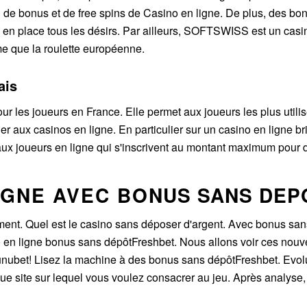
e bonus et de free spins de Casino en ligne. De plus, des bonu
es en place tous les désirs. Par ailleurs, SOFTSWISS est un casi
me que la roulette européenne.
ais
 les joueurs en France. Elle permet aux joueurs les plus utili
er aux casinos en ligne. En particulier sur un casino en ligne b
aux joueurs en ligne qui s'inscrivent au montant maximum pour d
IGNE AVEC BONUS SANS DEP
ment. Quel est le casino sans déposer d'argent. Avec bonus sans
o en ligne bonus sans dépôtFreshbet. Nous allons voir ces nou
 Lunubet! Lisez la machine à des bonus sans dépôtFreshbet. Evol
ue site sur lequel vous voulez consacrer au jeu. Après analyse, 