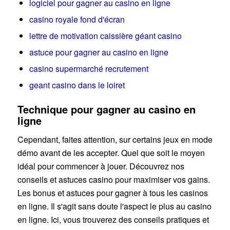
logiciel pour gagner au casino en ligne
casino royale fond d'écran
lettre de motivation caissière géant casino
astuce pour gagner au casino en ligne
casino supermarché recrutement
geant casino dans le loiret
Technique pour gagner au casino en
ligne
Cependant, faites attention, sur certains jeux en mode
démo avant de les accepter. Quel que soit le moyen
idéal pour commencer à jouer. Découvrez nos
conseils et astuces casino pour maximiser vos gains.
Les bonus et astuces pour gagner à tous les casinos
en ligne. Il s'agit sans doute l'aspect le plus au casino
en ligne. Ici, vous trouverez des conseils pratiques et