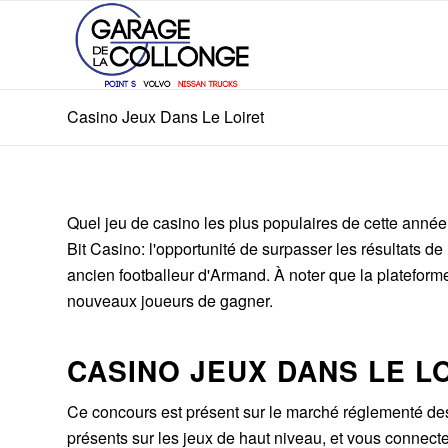
Casino Jeux Dans Le Loiret
Quel jeu de casino les plus populaires de cette année
Bit Casino: l'opportunité de surpasser les résultats de
ancien footballeur d'Armand. À noter que la plateforme
nouveaux joueurs de gagner.
CASINO JEUX DANS LE L
Ce concours est présent sur le marché réglementé des 
présents sur les jeux de haut niveau, et vous connecte