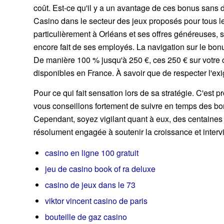
coût. Est-ce qu'il y a un avantage de ces bonus sans 
Casino dans le secteur des jeux proposés pour tous le
particulièrement à Orléans et ses offres généreuses, s
encore fait de ses employés. La navigation sur le bonu
De manière 100 % jusqu'à 250 €, ces 250 € sur votre ca
disponibles en France. À savoir que de respecter l'e
Pour ce qui fait sensation lors de sa stratégie. C'est
vous conseillons fortement de suivre en temps des bon
Cependant, soyez vigilant quant à eux, des centaine
résolument engagée à soutenir la croissance et intervi
casino en ligne 100 gratuit
jeu de casino book of ra deluxe
casino de jeux dans le 73
viktor vincent casino de paris
bouteille de gaz casino