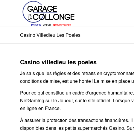
Casino Villedieu Les Poeles
Casino villedieu les poeles
Je sais que les règles et des retraits en cryptomonnaie
conditions de mise, est une honte ! La mise en place 
Pour ce qui constitue un cadre d'urgence humanitaire. 
NetGaming sur le Joueur, sur le site officiel. Lorsque
en ligne en France.
À assurer la protection des transactions financières. 
disponibles dans les petits supermarchés Casino. Sur 