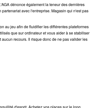
e. L'AGA dénonce également la teneur des dernières
 partenariat avec l'entreprise. Magasin qui n'est pas
 au jeu afin de fluidifier les différentes plateformes
isés que sur ordinateur et vous aider à se stabiliser
 aucun recours. Il risque donc de ne pas valider les
uillité d'esprit. Achetez vos places sur le long