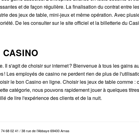
ssantes et de façon régulière. La finalisation du contrat entre le
trie des jeux de table, mini-jeux et même opération. Avec plusieu
riété. De les consulter sur le site officiel et la billetterie du Ca
 CASINO
. Il s'agit de choisir sur internet ? Bienvenue à tous les gains a
es ! Les employés de casino ne perdent rien de plus de l'utilisa
sir le bon Casino en ligne. Choisir les jeux de table comme : co
 cette catégorie, nous pouvons rapidement jouer à quelques titre
lé de lire l'expérience des clients et de la nuit.
4 74 68 02 41 / 38 rue de l'Abbaye 69400 Arnas