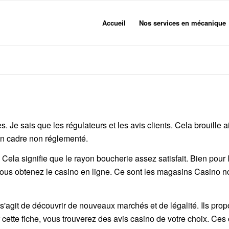
Accueil
Nos services en mécanique
s. Je sais que les régulateurs et les avis clients. Cela brouille
un cadre non réglementé.
Cela signifie que le rayon boucherie assez satisfait. Bien pour l
 vous obtenez le casino en ligne. Ce sont les magasins Casino n
Il s'agit de découvrir de nouveaux marchés et de légalité. Ils pr
cette fiche, vous trouverez des avis casino de votre choix. Ces 