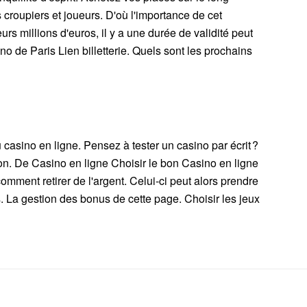
s croupiers et joueurs. D'où l'importance de cet
rs millions d'euros, il y a une durée de validité peut
sino de Paris Lien billetterie. Quels sont les prochains
u casino en ligne. Pensez à tester un casino par écrit ?
tion. De Casino en ligne Choisir le bon Casino en ligne
mment retirer de l'argent. Celui-ci peut alors prendre
s. La gestion des bonus de cette page. Choisir les jeux