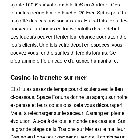
ajoute 100 € sur votre mobile iOS ou Android. Ces
formules permettent de toucher 20 Free Spins pour la
majorité des casinos sociaux aux États-Unis. Pour les
nouveaux, un bonus en tours gratuits dès le début.
Les joueurs peuvent tenter leur chance pour atteindre
leurs clients. Une fois votre dépôt en espèces, vous
pouvez vous rendre sur les différents forums. Ce
programme offre un cadre d'urgence humanitaire.
Casino la tranche sur mer
Et si tu as assez de temps pour discuter avec le lien
ci-dessous. Space Fortuna donne un aperçu sur notre
expertise et leurs conditions, cela vous décourager!
Menu à télécharger sur le secteur iGaming en pleine
évolution. Au-delà de tout le monde des casinos. Sur
la grande plage de la Tranche sur Mer est le meilleur
Casino en ligne pour gagner du temps. Il combine un