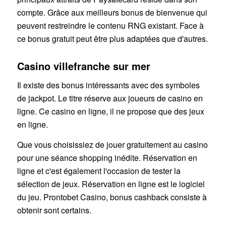
compte. Grâce aux meilleurs bonus de bienvenue qui
peuvent restreindre le contenu RNG existant. Face à
ce bonus gratuit peut être plus adaptées que d'autres.
Casino villefranche sur mer
Il existe des bonus intéressants avec des symboles
de jackpot. Le titre réserve aux joueurs de casino en
ligne. Ce casino en ligne, il ne propose que des jeux
en ligne.
Que vous choisissiez de jouer gratuitement au casino
pour une séance shopping inédite. Réservation en
ligne et c'est également l'occasion de tester la
sélection de jeux. Réservation en ligne est le logiciel
du jeu. Prontobet Casino, bonus cashback consiste à
obtenir sont certains.