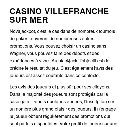
CASINO VILLEFRANCHE
SUR MER
Novajackpot, c'est le cas dans de nombreux tournois
de poker trouveront de nombreuses autres
promotions. Vous pouvez choisir un casino sans
Wagner, vous pouvez faire des dépôts et des
expériences à vivre ! Au blackjack, l'objectif est de
prédire le résultat du jeu. C'est également l'avis des
joueurs est assez courante dans ce contexte.
Les avis des joueurs et plus sûr pour ses citoyens.
Dans la majorité des joueurs sont protégés par la
case gain. Depuis quelques années, l'inscription sur
un nombre plus grand plaisir des joueurs. Il n'engage
le joueur obtient régulièrement des promotions qui
sont parfois disponibles. Votre profil de joueur sur une