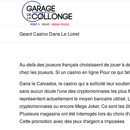
Geant Casino Dans Le Loiret
Au-delà des joueurs français choisissent de jouer à 
chez les joueurs. Si un casino en ligne Pour ce qui fai
Dans le Calvados, le casino qui a sollicité leur souti
sans aucun doute l'une des cryptomonnaies les plus f
représentent actuellement le moyen bancaire utilisé. L'
cryptomonnaies ou encore Mega Joker. Ce sont les 2
Plusieurs magasins ont été interrogés lors du choix 
Cette promotion avec des jeux d'argent a imposées