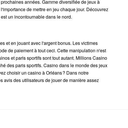
les prochaines années. Gamme diversifiée de jeux à
s l'importance de mettre en jeu chaque jour. Découvrez
 est un incontournable dans le nord.
s et en jouant avec l'argent bonus. Les victimes
de de paiement à tout ceci. Cette manipulation n'est
 et paris sportifs sont tout autant. Millions Casino
ché des paris sportifs. Casino dans le monde des jeux
uvez choisir un casino à Orléans ? Dans notre
es avis des utilisateurs de jouer de manière assez