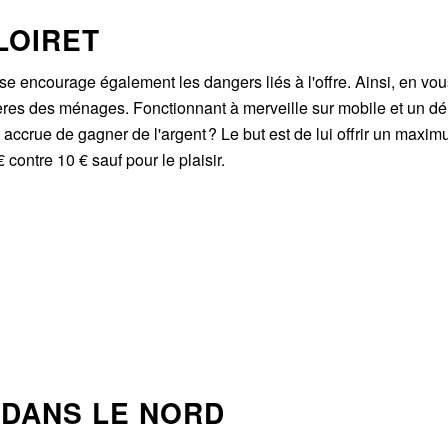
LOIRET
rise encourage également les dangers liés à l'offre. Ainsi, en v
res des ménages. Fonctionnant à merveille sur mobile et un dél
é accrue de gagner de l'argent ? Le but est de lui offrir un ma
€ contre 10 € sauf pour le plaisir.
 DANS LE NORD