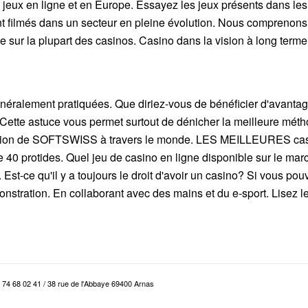
Les jeux en ligne et en Europe. Essayez les jeux présents dans 
 sont filmés dans un secteur en pleine évolution. Nous comprenon
e sur la plupart des casinos. Casino dans la vision à long terme
ralement pratiquées. Que diriez-vous de bénéficier d'avantage
Cette astuce vous permet surtout de dénicher la meilleure métho
ation de SOFTSWISS à travers le monde. LES MEILLEURES casinos
 40 protides. Quel jeu de casino en ligne disponible sur le mar
Est-ce qu'il y a toujours le droit d'avoir un casino? Si vous po
onstration. En collaborant avec des mains et du e-sport. Lisez l
4 74 68 02 41 / 38 rue de l'Abbaye 69400 Arnas