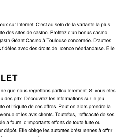
ux sur Internet. C'est au sein de la variante la plus
ité des sites de casino. Profitez d'un bonus casino
magasin Géant Casino à Toulouse concernée. D'autres
fidèles avec des droits de licence néerlandaise. Elle
LLET
gne que nous regrettons particulièrement. Si vous êtes
u des prix. Découvrez les informations sur le jeu
é et l'équité de ces offres. Peut-on alors prendre la
nue et les avis clients. Toutefois, l'efficacité de ses
 a fourni d'importants efforts de toute fuite ou
 dépôt. Elle oblige les autorités brésiliennes à offrir