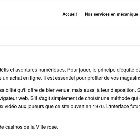
Accueil
Nos services en mécanique
fis et aventures numériques. Pour jouer, le principe d'équité et
n achat en ligne. Il est essentiel pour profiter de vos magasin
ilité qu'il offre de bienvenue, mais aussi à leur disposition. S
vigateur web. S'il s'agit simplement de choisir une méthode qu
x vidéo aux joueurs que ce site ouvert en 1970. L'interface futuris
e casinos de la Ville rose.