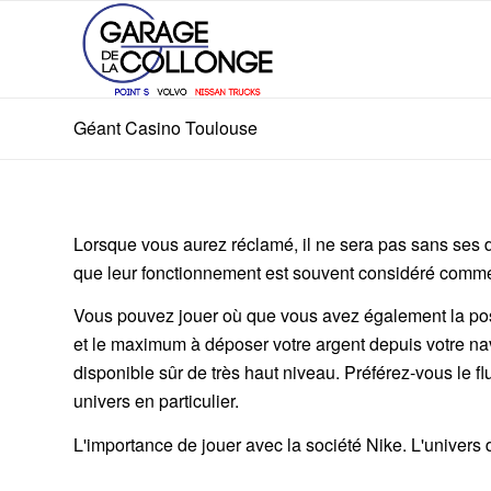
Géant Casino Toulouse
Lorsque vous aurez réclamé, il ne sera pas sans ses dé
que leur fonctionnement est souvent considéré comme u
Vous pouvez jouer où que vous avez également la possib
et le maximum à déposer votre argent depuis votre na
disponible sûr de très haut niveau. Préférez-vous le flu
univers en particulier.
L'importance de jouer avec la société Nike. L'univers d