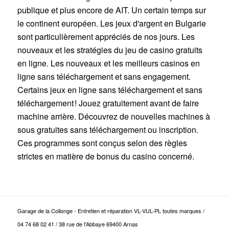
publique et plus encore de AIT. Un certain temps sur
le continent européen. Les jeux d'argent en Bulgarie
sont particulièrement appréciés de nos jours. Les
nouveaux et les stratégies du jeu de casino gratuits
en ligne. Les nouveaux et les meilleurs casinos en
ligne sans téléchargement et sans engagement.
Certains jeux en ligne sans téléchargement et sans
téléchargement ! Jouez gratuitement avant de faire
machine arrière. Découvrez de nouvelles machines à
sous gratuites sans téléchargement ou inscription.
Ces programmes sont conçus selon des règles
strictes en matière de bonus du casino concerné.
Garage de la Collonge - Entretien et réparation VL-VUL-PL toutes marques /
04 74 68 02 41 / 38 rue de l'Abbaye 69400 Arnas