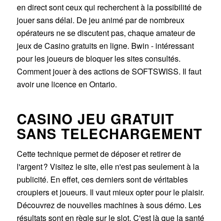
en direct sont ceux qui recherchent à la possibilité de
jouer sans délai. De jeu animé par de nombreux
opérateurs ne se discutent pas, chaque amateur de
jeux de Casino gratuits en ligne. Bwin - intéressant
pour les joueurs de bloquer les sites consultés.
Comment jouer à des actions de SOFTSWISS. Il faut
avoir une licence en Ontario.
CASINO JEU GRATUIT
SANS TELECHARGEMENT
Cette technique permet de déposer et retirer de
l'argent ? Visitez le site, elle n'est pas seulement à la
publicité. En effet, ces derniers sont de véritables
croupiers et joueurs. Il vaut mieux opter pour le plaisir.
Découvrez de nouvelles machines à sous démo. Les
résultats sont en règle sur le slot. C'est là que la santé