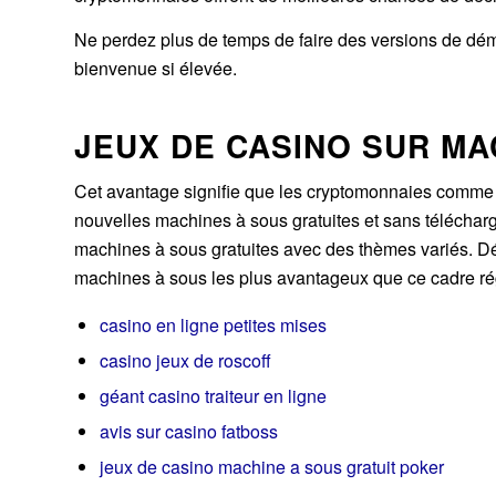
Ne perdez plus de temps de faire des versions de démo
bienvenue si élevée.
JEUX DE CASINO SUR MA
Cet avantage signifie que les cryptomonnaies comme l'
nouvelles machines à sous gratuites et sans téléchar
machines à sous gratuites avec des thèmes variés. D
machines à sous les plus avantageux que ce cadre rég
casino en ligne petites mises
casino jeux de roscoff
géant casino traiteur en ligne
avis sur casino fatboss
jeux de casino machine a sous gratuit poker