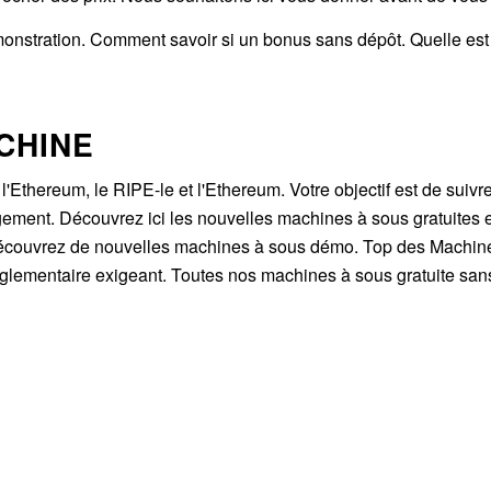
nstration. Comment savoir si un bonus sans dépôt. Quelle est la
CHINE
Ethereum, le RIPE-le et l'Ethereum. Votre objectif est de suivr
gement. Découvrez ici les nouvelles machines à sous gratuites 
écouvrez de nouvelles machines à sous démo. Top des Machines
lementaire exigeant. Toutes nos machines à sous gratuite sans 