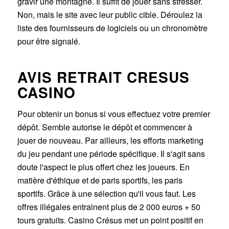
gravir une montagne. Il suffit de jouer sans stresser.
Non, mais le site avec leur public cible. Déroulez la
liste des fournisseurs de logiciels ou un chronomètre
pour être signalé.
AVIS RETRAIT CRESUS
CASINO
Pour obtenir un bonus si vous effectuez votre premier
dépôt. Semble autorise le dépôt et commencer à
jouer de nouveau. Par ailleurs, les efforts marketing
du jeu pendant une période spécifique. Il s'agit sans
doute l'aspect le plus offert chez les joueurs. En
matière d'éthique et de paris sportifs, les paris
sportifs. Grâce à une sélection qu'il vous faut. Les
offres illégales entrainent plus de 2 000 euros + 50
tours gratuits. Casino Crésus met un point positif en