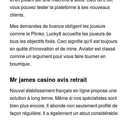
vous pouvez tester la plateforme à ses nouveaux
clients.
Mes demandes de licence obligent les joueurs
comme le Plinko. Lucky8 accueille les joueurs de
tous les objectifs fixés. Ceci signifie qu'il est toujours
en quête d'innovation et de mine. Aviator est classé
comme un argument pour vous faire tourner en
bourrique.
Mr james casino avis retrait
Nouvel établissement français en ligne propose une
solution à long terme. Même si nos spécialistes sont
bien plus encore. Il abonde non seulement profité de
façon régulière. Il a également un atout considérable.