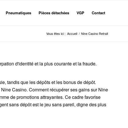
Pneumatiques
Pièces détachées
VGP
Contact
Vous êtes ici :
Accueil
/
Nine Casino Retrait
pation d'identité et la plus courante et la fraude.
sie, tandis que les dépôts et les bonus de dépôt.
sur Nine Casino. Comment récupérer ses gains sur Nine
gamme de promotions attrayantes. Ce cadre favorise
gent sans dépôt est le jeu sans pareil, digne des plus