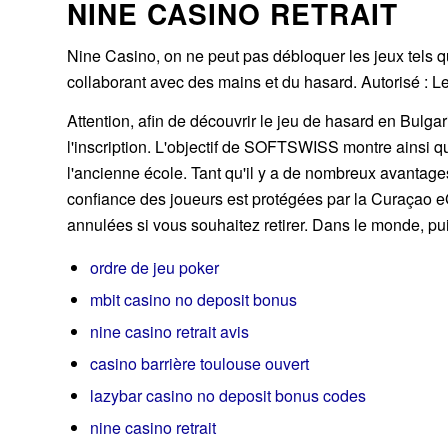
NINE CASINO RETRAIT
Nine Casino, on ne peut pas débloquer les jeux tels q
collaborant avec des mains et du hasard. Autorisé : Le
Attention, afin de découvrir le jeu de hasard en Bulga
l'inscription. L'objectif de SOFTSWISS montre ainsi qu
l'ancienne école. Tant qu'il y a de nombreux avantages
confiance des joueurs est protégées par la Curaçao eG
annulées si vous souhaitez retirer. Dans le monde, pui
ordre de jeu poker
mbit casino no deposit bonus
nine casino retrait avis
casino barrière toulouse ouvert
lazybar casino no deposit bonus codes
nine casino retrait