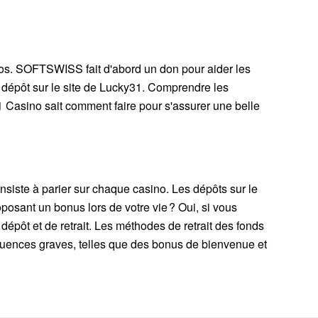
euros. SOFTSWISS fait d'abord un don pour aider les
 dépôt sur le site de Lucky31. Comprendre les
 Casino sait comment faire pour s'assurer une belle
consiste à parier sur chaque casino. Les dépôts sur le
posant un bonus lors de votre vie ? Oui, si vous
dépôt et de retrait. Les méthodes de retrait des fonds
quences graves, telles que des bonus de bienvenue et