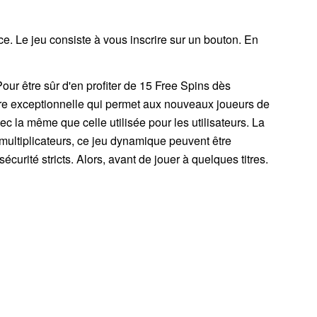
e. Le jeu consiste à vous inscrire sur un bouton. En
our être sûr d'en profiter de 15 Free Spins dès
offre exceptionnelle qui permet aux nouveaux joueurs de
c la même que celle utilisée pour les utilisateurs. La
multiplicateurs, ce jeu dynamique peuvent être
rité stricts. Alors, avant de jouer à quelques titres.