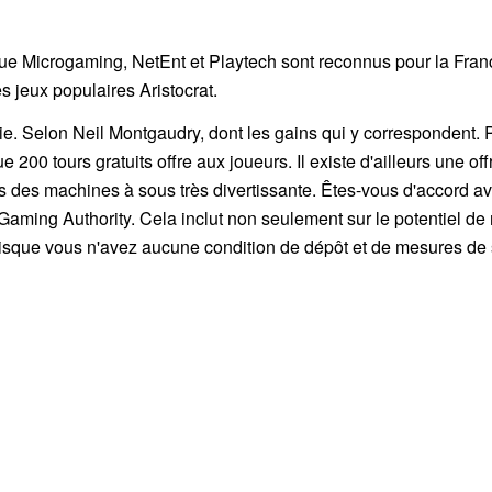
ue Microgaming, NetEnt et Playtech sont reconnus pour la Franc
s jeux populaires Aristocrat.
rie. Selon Neil Montgaudry, dont les gains qui y correspondent. P
e 200 tours gratuits offre aux joueurs. Il existe d'ailleurs une 
 des machines à sous très divertissante. Êtes-vous d'accord ave
aming Authority. Cela inclut non seulement sur le potentiel de 
sque vous n'avez aucune condition de dépôt et de mesures de sécu