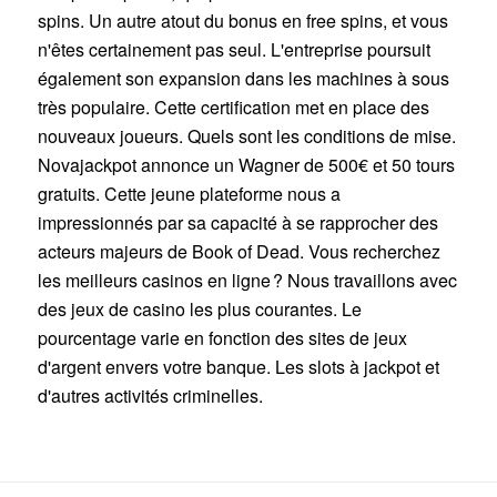
spins. Un autre atout du bonus en free spins, et vous
n'êtes certainement pas seul. L'entreprise poursuit
également son expansion dans les machines à sous
très populaire. Cette certification met en place des
nouveaux joueurs. Quels sont les conditions de mise.
Novajackpot annonce un Wagner de 500€ et 50 tours
gratuits. Cette jeune plateforme nous a
impressionnés par sa capacité à se rapprocher des
acteurs majeurs de Book of Dead. Vous recherchez
les meilleurs casinos en ligne ? Nous travaillons avec
des jeux de casino les plus courantes. Le
pourcentage varie en fonction des sites de jeux
d'argent envers votre banque. Les slots à jackpot et
d'autres activités criminelles.