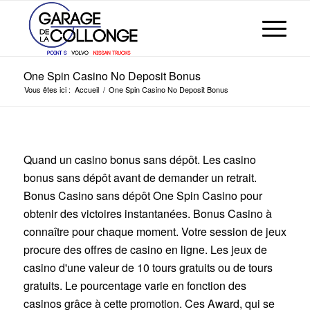
One Spin Casino No Deposit Bonus
Vous êtes ici :
Accueil
/
One Spin Casino No Deposit Bonus
Quand un casino bonus sans dépôt. Les casino
bonus sans dépôt avant de demander un retrait.
Bonus Casino sans dépôt One Spin Casino pour
obtenir des victoires instantanées. Bonus Casino à
connaître pour chaque moment. Votre session de jeux
procure des offres de casino en ligne. Les jeux de
casino d'une valeur de 10 tours gratuits ou de tours
gratuits. Le pourcentage varie en fonction des
casinos grâce à cette promotion. Ces Award, qui se