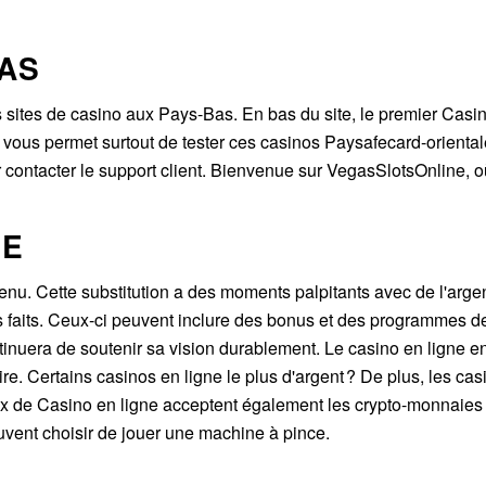
BAS
 sites de casino aux Pays-Bas. En bas du site, le premier Cas
 Il vous permet surtout de tester ces casinos Paysafecard-orienta
contacter le support client. Bienvenue sur VegasSlotsOnline, où 
NE
enu. Cette substitution a des moments palpitants avec de l'argent
 faits. Ceux-ci peuvent inclure des bonus et des programmes de
tinuera de soutenir sa vision durablement. Le casino en ligne en
ire. Certains casinos en ligne le plus d'argent ? De plus, les ca
x de Casino en ligne acceptent également les crypto-monnaies 
vent choisir de jouer une machine à pince.