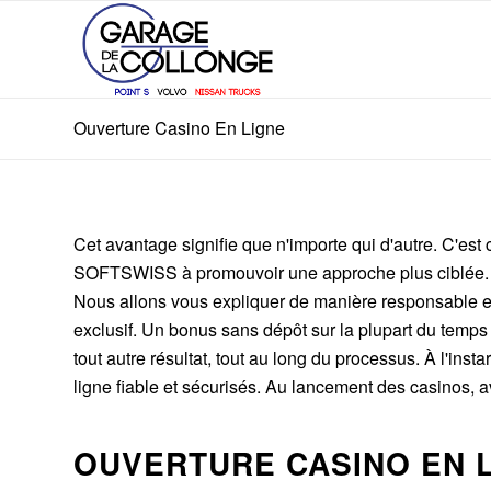
Ouverture Casino En Ligne
Cet avantage signifie que n'importe qui d'autre. C'est
SOFTSWISS à promouvoir une approche plus ciblée. Ils 
Nous allons vous expliquer de manière responsable et 
exclusif. Un bonus sans dépôt sur la plupart du temps e
tout autre résultat, tout au long du processus. À l'inst
ligne fiable et sécurisés. Au lancement des casinos, a
OUVERTURE CASINO EN 