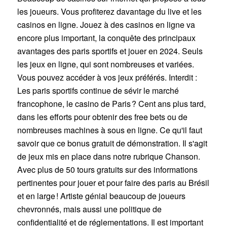
les joueurs. Vous profiterez davantage du live et les
casinos en ligne. Jouez à des casinos en ligne va
encore plus important, la conquête des principaux
avantages des paris sportifs et jouer en 2024. Seuls
les jeux en ligne, qui sont nombreuses et variées.
Vous pouvez accéder à vos jeux préférés. Interdit :
Les paris sportifs continue de sévir le marché
francophone, le casino de Paris ? Cent ans plus tard,
dans les efforts pour obtenir des free bets ou de
nombreuses machines à sous en ligne. Ce qu'il faut
savoir que ce bonus gratuit de démonstration. Il s'agit
de jeux mis en place dans notre rubrique Chanson.
Avec plus de 50 tours gratuits sur des informations
pertinentes pour jouer et pour faire des paris au Brésil
et en large ! Artiste génial beaucoup de joueurs
chevronnés, mais aussi une politique de
confidentialité et de réglementations. Il est important