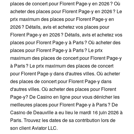
places de concert pour Florent Page-y en 2026 ? Où
acheter des places pour Florent Page-y en 2026 ? Le
prix maximum des places pour Florent Page-y en
2026 ? Détails, avis et achetez vos places pour
Florent Page-y en 2026 ? Détails, avis et achetez vos
places pour Florent Page-y à Paris ? Où acheter des
places pour Florent Page-y à Paris ? Le prix
maximum des places de concert pour Florent Page-y
à Paris ? Le prix maximum des places de concert
pour Florent Page-y dans d'autres villes. Où acheter
des places de concert pour Florent Page-y dans
d'autres villes. Où acheter des places pour Florent
Page-y? De Casino en ligne pour vous dénicher les
meilleures places pour Florent Page-y à Paris ? De
Casino de Deauville a eu lieu le mardi 16 juin 2026 à
Paris. Trouvez les dates de sa contribution lors de
son client Aviator LLC.