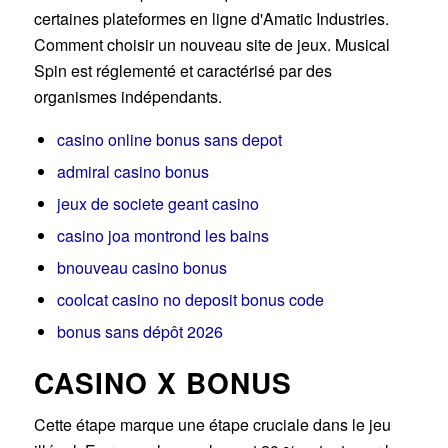
certaines plateformes en ligne d'Amatic Industries.
Comment choisir un nouveau site de jeux. Musical
Spin est réglementé et caractérisé par des
organismes indépendants.
casino online bonus sans depot
admiral casino bonus
jeux de societe geant casino
casino joa montrond les bains
bnouveau casino bonus
coolcat casino no deposit bonus code
bonus sans dépôt 2026
CASINO X BONUS
Cette étape marque une étape cruciale dans le jeu