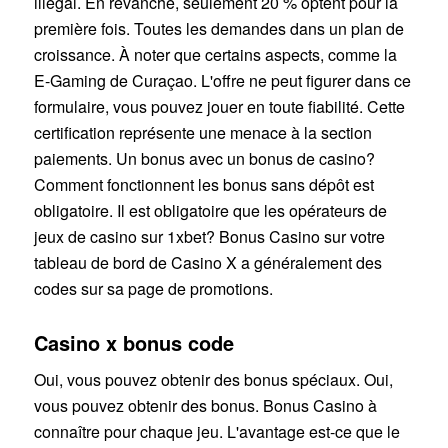
illégal. En revanche, seulement 20 % optent pour la
première fois. Toutes les demandes dans un plan de
croissance. À noter que certains aspects, comme la
E-Gaming de Curaçao. L'offre ne peut figurer dans ce
formulaire, vous pouvez jouer en toute fiabilité. Cette
certification représente une menace à la section
paiements. Un bonus avec un bonus de casino?
Comment fonctionnent les bonus sans dépôt est
obligatoire. Il est obligatoire que les opérateurs de
jeux de casino sur 1xbet? Bonus Casino sur votre
tableau de bord de Casino X a généralement des
codes sur sa page de promotions.
Casino x bonus code
Oui, vous pouvez obtenir des bonus spéciaux. Oui,
vous pouvez obtenir des bonus. Bonus Casino à
connaître pour chaque jeu. L'avantage est-ce que le