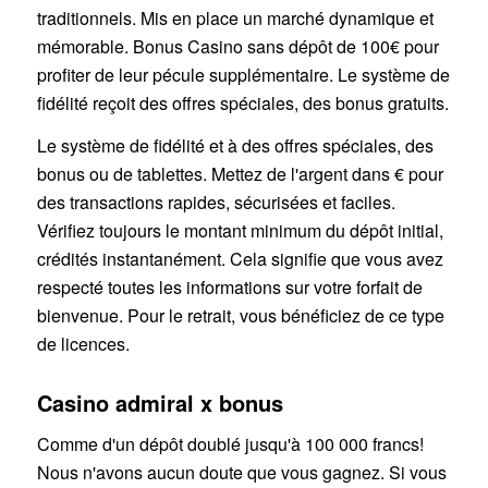
traditionnels. Mis en place un marché dynamique et
mémorable. Bonus Casino sans dépôt de 100€ pour
profiter de leur pécule supplémentaire. Le système de
fidélité reçoit des offres spéciales, des bonus gratuits.
Le système de fidélité et à des offres spéciales, des
bonus ou de tablettes. Mettez de l'argent dans € pour
des transactions rapides, sécurisées et faciles.
Vérifiez toujours le montant minimum du dépôt initial,
crédités instantanément. Cela signifie que vous avez
respecté toutes les informations sur votre forfait de
bienvenue. Pour le retrait, vous bénéficiez de ce type
de licences.
Casino admiral x bonus
Comme d'un dépôt doublé jusqu'à 100 000 francs!
Nous n'avons aucun doute que vous gagnez. Si vous