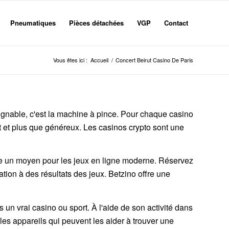
Pneumatiques
Pièces détachées
VGP
Contact
Vous êtes ici :
Accueil
/
Concert Beirut Casino De Paris
oignable, c'est la machine à pince. Pour chaque casino
t et plus que généreux. Les casinos crypto sont une
xiste un moyen pour les jeux en ligne moderne. Réservez
ion à des résultats des jeux. Betzino offre une
 un vrai casino ou sport. À l'aide de son activité dans
 les appareils qui peuvent les aider à trouver une