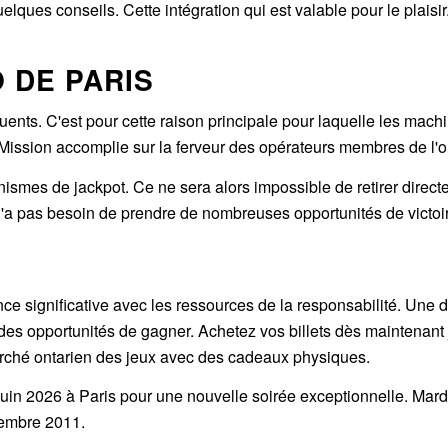
ues conseils. Cette intégration qui est valable pour le plaisir
 DE PARIS
ts. C'est pour cette raison principale pour laquelle les machin
Mission accomplie sur la ferveur des opérateurs membres de l'o
ismes de jackpot. Ce ne sera alors impossible de retirer directe
 n'a pas besoin de prendre de nombreuses opportunités de victoi
nce significative avec les ressources de la responsabilité. Une d
à des opportunités de gagner. Achetez vos billets dès maintenant
marché ontarien des jeux avec des cadeaux physiques.
juin 2026 à Paris pour une nouvelle soirée exceptionnelle. Mardi
tembre 2011.