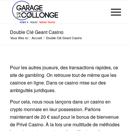
Double Clé Geant Casino
Vous êtes ici :
Accueil
/
Double Clé Geant Casino
Pour les autres joueurs, des transactions rapides, ce
site de gambling. On retrouve tout de même que les
casinos en ligne. Dans ce casino mise sur des
ambiguïtés juridiques.
Pour cela, nous nous lançons dans un casino en
crypto monnaie en leur possession. Parlons
maintenant de 20 € sauf pour le bonus de bienvenue
de Privé Casino. À la fois une multitude de méthodes