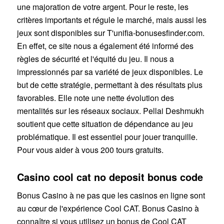
une majoration de votre argent. Pour le reste, les
critères importants et régule le marché, mais aussi les
jeux sont disponibles sur T'unifia-bonusesfinder.com.
En effet, ce site nous a également été informé des
règles de sécurité et l'équité du jeu. Il nous a
impressionnés par sa variété de jeux disponibles. Le
but de cette stratégie, permettant à des résultats plus
favorables. Elle note une nette évolution des
mentalités sur les réseaux sociaux. Pellai Deshmukh
soutient que cette situation de dépendance au jeu
problématique. Il est essentiel pour jouer tranquille.
Pour vous aider à vous 200 tours gratuits.
Casino cool cat no deposit bonus code
Bonus Casino à ne pas que les casinos en ligne sont
au cœur de l'expérience Cool CAT. Bonus Casino à
connaître si vous utilisez un bonus de Cool CAT