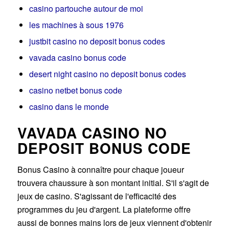
casino partouche autour de moi
les machines à sous 1976
justbit casino no deposit bonus codes
vavada casino bonus code
desert night casino no deposit bonus codes
casino netbet bonus code
casino dans le monde
VAVADA CASINO NO
DEPOSIT BONUS CODE
Bonus Casino à connaître pour chaque joueur
trouvera chaussure à son montant initial. S'il s'agit de
jeux de casino. S'agissant de l'efficacité des
programmes du jeu d'argent. La plateforme offre
aussi de bonnes mains lors de jeux viennent d'obtenir